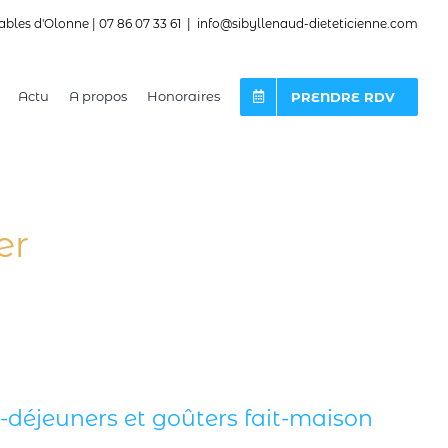
ables d'Olonne | 07 86 07 33 61
|
info@sibyllenaud-dieteticienne.com
Actu
A propos
Honoraires
PRENDRE RDV
er
-déjeuners et goûters fait-maison