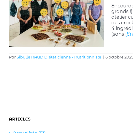
Encourage
grands !)
atelier c
des crac
4 ingrédi
(sans
[En
Par
Sibylle NAUD Diététicienne - Nutritionniste
|
6 octobre 202
ARTICLES