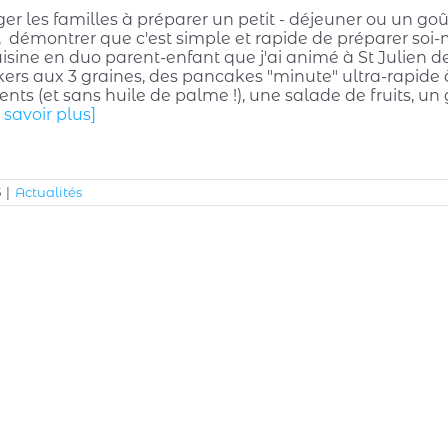
r les familles à préparer un petit - déjeuner ou un goûte
, démontrer que c'est simple et rapide de préparer soi-m
uisine en duo parent-enfant que j'ai animé à St Julien d
kers aux 3 graines, des pancakes "minute" ultra-rapide 
ents (et sans huile de palme !), une salade de fruits, 
 savoir plus]
5
|
Actualités