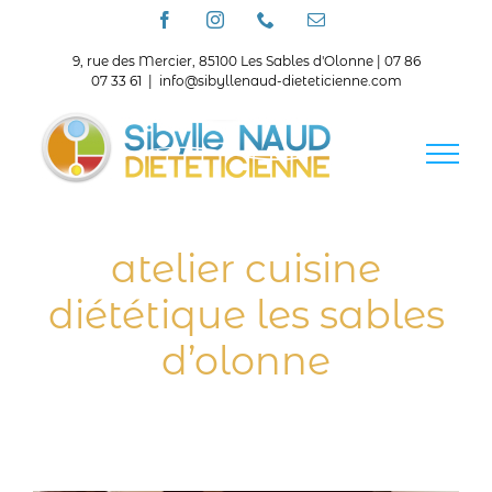
Passer
Facebook
Instagram
Téléphone
Email
au
contenu
9, rue des Mercier, 85100 Les Sables d'Olonne | 07 86
07 33 61
|
info@sibyllenaud-dieteticienne.com
atelier cuisine
diététique les sables
d’olonne