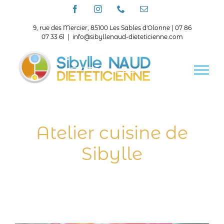
Passer
Facebook
Instagram
Téléphone
Email
au
contenu
9, rue des Mercier, 85100 Les Sables d'Olonne | 07 86
07 33 61
|
info@sibyllenaud-dieteticienne.com
Atelier cuisine de
Sibylle