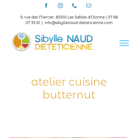
Passer
Facebook
Instagram
Téléphone
Email
au
contenu
9, rue des Mercier, 85100 Les Sables d'Olonne | 07 86
07 33 61
|
info@sibyllenaud-dieteticienne.com
atelier cuisine
butternut