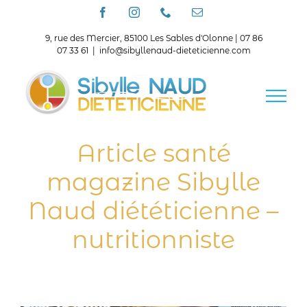
Passer
Facebook
Instagram
Téléphone
Email
au
contenu
9, rue des Mercier, 85100 Les Sables d'Olonne | 07 86
07 33 61
|
info@sibyllenaud-dieteticienne.com
Article santé
magazine Sibylle
Naud diététicienne –
nutritionniste