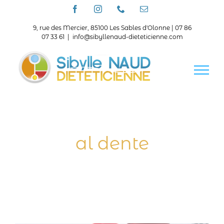
Passer
Facebook
Instagram
Téléphone
Email
au
contenu
9, rue des Mercier, 85100 Les Sables d'Olonne | 07 86
07 33 61
|
info@sibyllenaud-dieteticienne.com
al dente