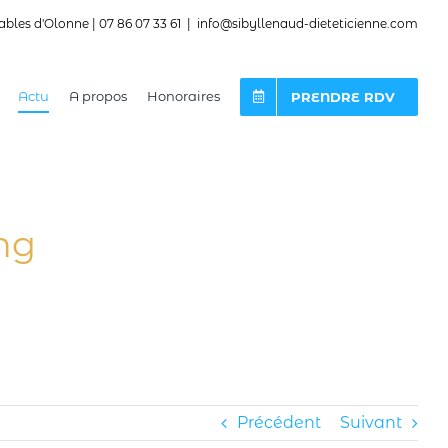
ables d'Olonne | 07 86 07 33 61
|
info@sibyllenaud-dieteticienne.com
Actu
A propos
Honoraires
PRENDRE RDV
ng
Précédent
Suivant