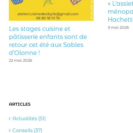
« L’assiette spéciale
ménopause » aux éditions
Hachette
3 mai 2026
ARTICLES
Actualités (51)
Conseils (37)