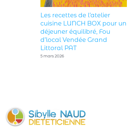
atelier
OX pour un
Les stages cuisine et
é, Fou
pâtisserie enfants sont de
Grand
retour cet été aux Sables
d’Olonne !
22 mai 2026