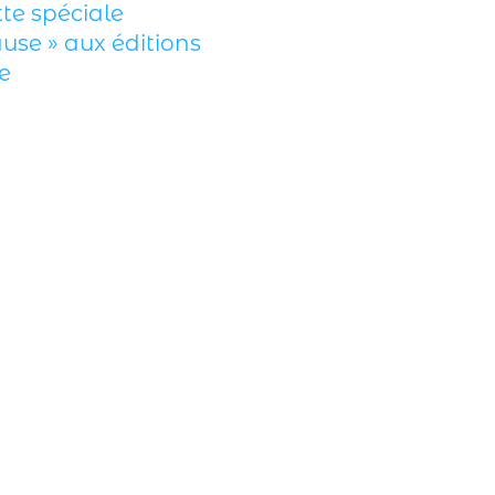
Les recettes de l’
cuisine LUNCH B
déjeuner équilibr
d’local Vendée 
Littoral PAT
5 mars 2026