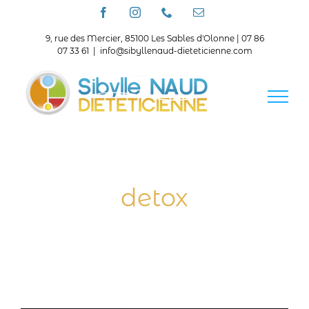
Passer
Facebook
Instagram
Téléphone
Email
au
contenu
9, rue des Mercier, 85100 Les Sables d'Olonne | 07 86
07 33 61
|
info@sibyllenaud-dieteticienne.com
detox